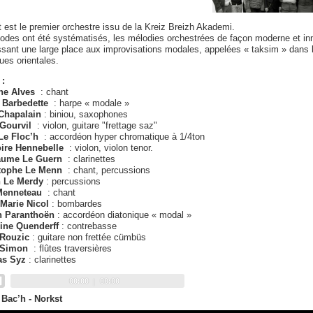
 est le premier orchestre issu de la Kreiz Breizh Akademi.
odes ont été systématisés, les mélodies orchestrées de façon moderne et in
ssant une large place aux improvisations modales, appelées « taksim » dans 
es orientales.
:
ne Alves
: chant
 Barbedette
: harpe « modale »
Chapalain
: biniou, saxophones
Gourvil
: violon, guitare "frettage saz"
Le Floc’h
: accordéon hyper chromatique à 1/4ton
ire Hennebelle
: violon, violon tenor.
aume Le Guern
: clarinettes
tophe Le Menn
: chant, percussions
 Le Merdy
: percussions
Menneteau
: chant
Marie Nicol
: bombardes
 Paranthoën
: accordéon diatonique « modal »
ine Quenderff
: contrebasse
Rouzic
: guitare non frettée cümbüs
 Simon
: flûtes traversières
as Syz
: clarinettes
Current
Total
00:00
00:00
time
duration
 Bac’h - Norkst