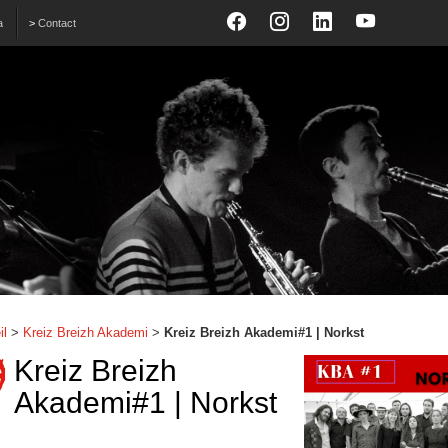
a
>
Contact
il
>
Kreiz Breizh Akademi
>
Kreiz Breizh Akademi#1 | Norkst
Kreiz Breizh
Akademi#1 | Norkst