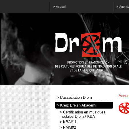
>
Accueil
>
Agend
Accue
> L’association Drom
> Kreiz Breizh Akademi
> Certification en musiques
modales Drom / KBA
> KBA#11
> PMM#2