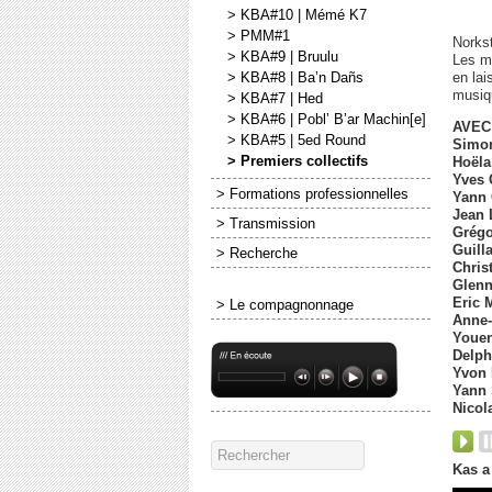
> KBA#10 | Mémé K7
> PMM#1
Norkst
> KBA#9 | Bruulu
Les m
en lai
> KBA#8 | Ba’n Dañs
musiqu
> KBA#7 | Hed
> KBA#6 | Pobl’ B’ar Machin[e]
AVEC 
> KBA#5 | 5ed Round
Simo
> Premiers collectifs
Hoëla
Yves 
> Formations professionnelles
Yann 
Jean 
> Transmission
Grégo
Guill
> Recherche
Chris
Glenn
Eric 
> Le compagnonnage
Anne-
Youen
Delph
Yvon 
Yann
Nicol
Audio
Player
Kas a