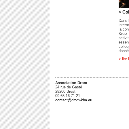
>
Col
Dans l
inter
la con
Kreiz
activi
essent
colloq
donné
> lire 
Association Drom
24 rue de Gasté
29200 Brest
09 65 16 71 21
contact@drom-kba.eu