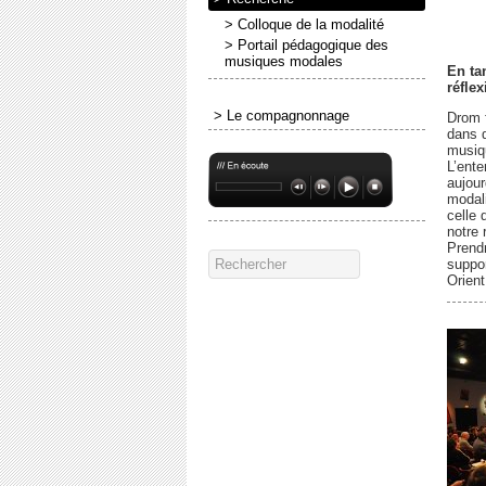
> Colloque de la modalité
> Portail pédagogique des
musiques modales
En ta
réfle
> Le compagnonnage
Drom f
dans d
musiq
L’ent
aujour
modal
celle 
notre 
Prendr
suppor
Orient