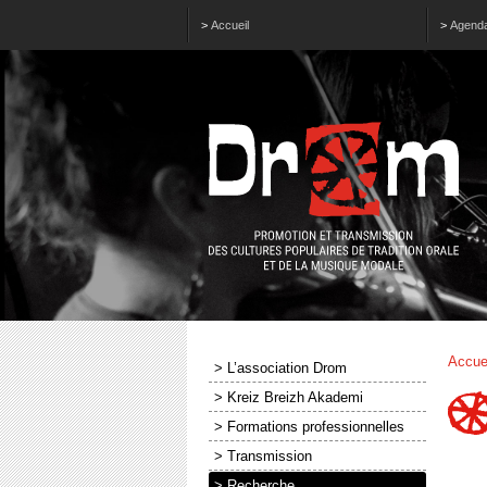
>
Accueil
>
Agend
Accue
> L’association Drom
> Kreiz Breizh Akademi
> Formations professionnelles
> Transmission
> Recherche