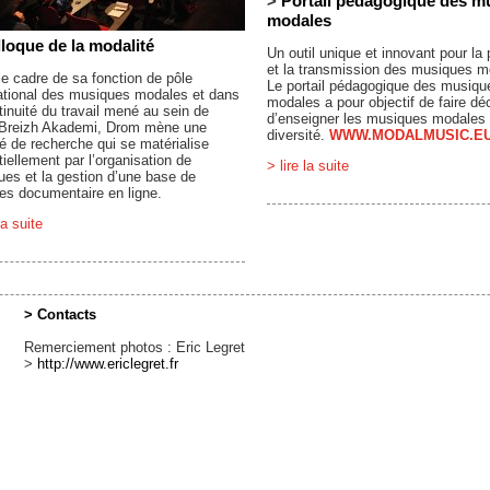
>
Portail pédagogique des m
modales
loque de la modalité
Un outil unique et innovant pour la
et la transmission des musiques m
e cadre de sa fonction de pôle
Le portail pédagogique des musiqu
national des musiques modales et dans
modales a pour objectif de faire déc
tinuité du travail mené au sein de
d’enseigner les musiques modales 
 Breizh Akademi, Drom mène une
diversité.
WWW.MODALMUSIC.E
té de recherche qui se matérialise
iellement par l’organisation de
> lire la suite
ues et la gestion d’une base de
es documentaire en ligne.
la suite
> Contacts
Remerciement photos : Eric Legret
>
http://www.ericlegret.fr