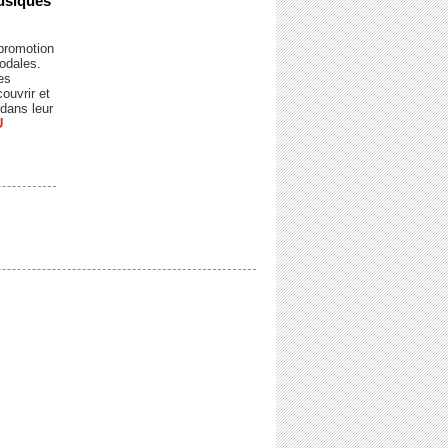
usiques
 promotion
odales.
es
ouvrir et
dans leur
U