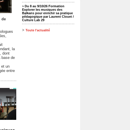
>
Du 8 au 9/10/26 Formation
Explorer les musiques des
Balkans pour enrichir sa pratique
pédagogique par Laurent Clouet /
l de
Culture Lab 29
>
Toute l'actualité
cologues
les,
it
ndant, la
, dont
a base de
 et un
gée entre