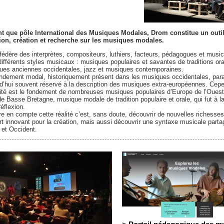
nt que pôle International des Musiques Modales, Drom constitue un outi
xion, création et recherche sur les musiques modales.
édère des interprètes, compositeurs, luthiers, facteurs, pédagogues et musi
ifférents styles musicaux : musiques populaires et savantes de traditions ora
ues anciennes occidentales, jazz et musiques contemporaines.
endement modal, historiquement présent dans les musiques occidentales, para
d’hui souvent réservé à la description des musiques extra-européennes. Cepe
ité est le fondement de nombreuses musiques populaires d’Europe de l’Ouest
de Basse Bretagne, musique modale de tradition populaire et orale, qui fut à l
réflexion.
e en compte cette réalité c’est, sans doute, découvrir de nouvelles richesses
t innovant pour la création, mais aussi découvrir une syntaxe musicale parta
 et Occident.