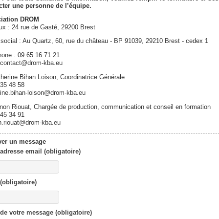
cter une personne de l’équipe.
ciation DROM
ux : 24 rue de Gasté, 29200 Brest
social : Au Quartz, 60, rue du château - BP 91039, 29210 Brest - cedex 1
hone : 09 65 16 71 21
: contact@drom-kba.eu
herine Bihan Loison, Coordinatrice Générale
 35 48 58
rine.bihan-loison@drom-kba.eu
on Riouat, Chargée de production, communication et conseil en formation
 45 34 91
.riouat@drom-kba.eu
yer un message
 adresse email
(obligatoire)
(obligatoire)
 de votre message
(obligatoire)