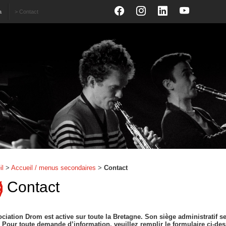
a
>
Contact
il
>
Accueil / menus secondaires
>
Contact
Contact
ociation Drom est active sur toute la Bretagne. Son siège administratif se
. Pour toute demande d’information, veuillez remplir le formulaire ci-de