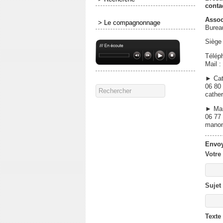
conta
Asso
> Le compagnonnage
Burea
Siège 
Télép
Mail 
► Cat
06 80
cathe
► Man
06 77
manon
Envo
Votre
Sujet
Texte