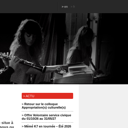
>
en
>
fr
> ACTU
>
Retour sur le colloque
Appropriation(s) culturelle(s)
>
Offre Volontaire service civique
du 01/10/26 au 31/05/27
 situe à
>
Mémé K7 en tournée – Été 2026
ssous ou