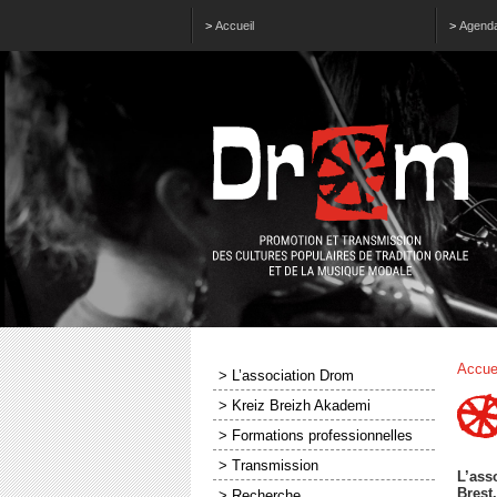
>
Accueil
>
Agend
Accue
> L’association Drom
> Kreiz Breizh Akademi
> Formations professionnelles
> Transmission
L’ass
Brest
> Recherche