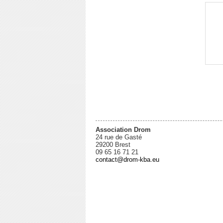
Association Drom
24 rue de Gasté
29200 Brest
09 65 16 71 21
contact@drom-kba.eu