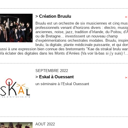
>
Création Bruulu
> 
Bruulu est un orchestre de six musiciennes et cinq mus
professionnels venant d’horizons divers : électro, musi
anciennes, noise, jazz, tradition d’Irlande, du Poitou, d
ou de Bretagne... investissent un nouveau champ
d’expérimentations orchestrales modales. Bruulu, inspi
brulu, la digitale, plante médicinale puissante, et qui do
ussi à une expression bien connue des bretonnants "Kae da strakal brulu wa
 Va éclater des digitales dans les Monts d’Arrées (Va voir là-bas si j’y suis) !...
SEPTEMBRE 2022
>
Eskal à Ouessant
> 
un séminaire à l’Eskal Ouessant
AOUT 2022