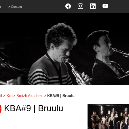
a
>
Contact
il
>
Kreiz Breizh Akademi
>
KBA#9 | Bruulu
KBA#9 | Bruulu