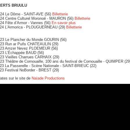
ERTS BRUULU
/24 Le Dôme - SAINT-AVE (56)
Billetterie
/24 Centre Culturel Moronoë - MAURON (56)
Billetterie
/24 Fête d’Armor - Vannes (56)
En savoir plus
/24 L’Armorica - PLOUGUERNEAU (29)
Billetterie
/23 Le Plancher du Monde GOURIN (56)
/23 Run ar Puñs CHATEAULIN (29)
/23 Amzer Nevez PLOEMEUR (56)
/23 L’Échappée BAUD (56)
/23 Vieilles Charrues CARHAIX (29)
23 Théâtre de Cornouaille, 100 ans du festival de Cornouaille - QUIMPER (29
/23 La Passerelle - Scène Nationale - SAINT-BRIEUC (22)
/23 Festival NoBorder - BREST (29)
ates sur le site de
Naïade Productions