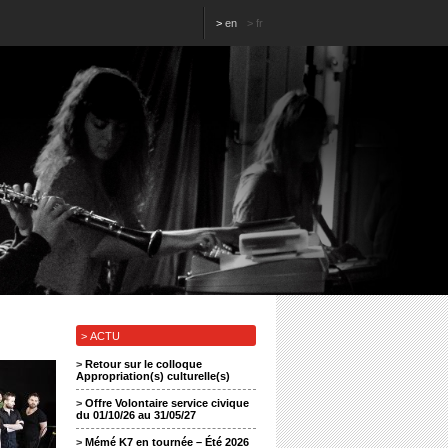
>
en
>
fr
> ACTU
>
Retour sur le colloque
Appropriation(s) culturelle(s)
>
Offre Volontaire service civique
du 01/10/26 au 31/05/27
>
Mémé K7 en tournée – Été 2026