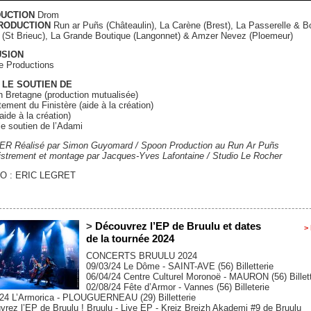
UCTION
Drom
RODUCTION
Run ar Puñs (Châteaulin), La Carène (Brest), La Passerelle & B
t (St Brieuc), La Grande Boutique (Langonnet) & Amzer Nevez (Ploemeur)
USION
e Productions
 LE SOUTIEN DE
n Bretagne (production mutualisée)
ement du Finistère (aide à la création)
aide à la création)
e soutien de l’Adami
R Réalisé par Simon Guyomard / Spoon Production au Run Ar Puñs
istrement et montage par Jacques-Yves Lafontaine / Studio Le Rocher
O : ERIC LEGRET
>
Découvrez l’EP de Bruulu et dates
> 
de la tournée 2024
CONCERTS BRUULU 2024
09/03/24 Le Dôme - SAINT-AVE (56) Billetterie
06/04/24 Centre Culturel Moronoë - MAURON (56) Billett
02/08/24 Fête d’Armor - Vannes (56) Billeterie
/24 L’Armorica - PLOUGUERNEAU (29) Billetterie
rez l’EP de Bruulu ! Bruulu - Live EP - Kreiz Breizh Akademi #9 de Bruulu