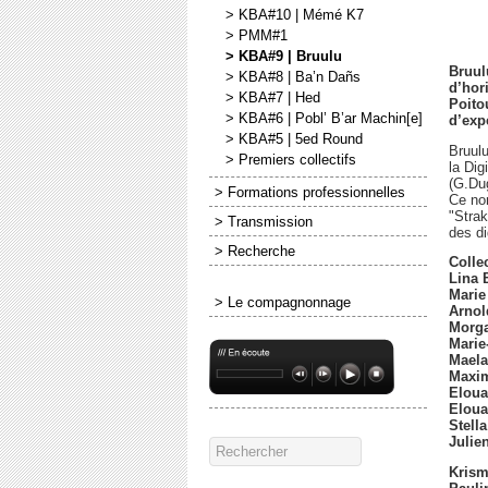
> KBA#10 | Mémé K7
> PMM#1
> KBA#9 | Bruulu
Bruul
> KBA#8 | Ba’n Dañs
d’hor
> KBA#7 | Hed
Poito
> KBA#6 | Pobl’ B’ar Machin[e]
d’exp
> KBA#5 | 5ed Round
Bruulu
> Premiers collectifs
la Dig
(G.Dug
> Formations professionnelles
Ce no
"Strak
> Transmission
des di
> Recherche
Collec
Lina 
Marie
> Le compagnonnage
Arnol
Morg
Marie
Maela
Maxim
Eloua
Eloua
Stell
Julie
Kris