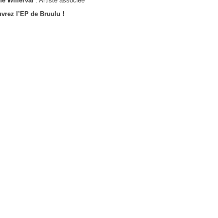
ne Willerval
: Artiste associée
vrez l’EP de Bruulu !