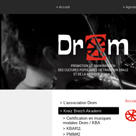
>
Accueil
>
Agend
Accue
> L’association Drom
> Kreiz Breizh Akademi
> Certification en musiques
modales Drom / KBA
> KBA#11
> PMM#2