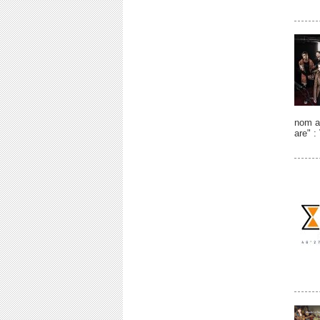
nom a
are" :