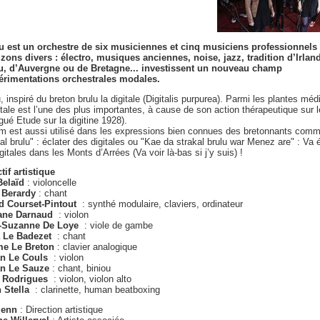
u est un orchestre de six musiciennes et cinq musiciens professionnels
izons divers : électro, musiques anciennes, noise, jazz, tradition d’Irlan
u, d’Auvergne ou de Bretagne... investissent un nouveau champ
érimentations orchestrales modales.
, inspiré du breton brulu la digitale (Digitalis purpurea). Parmi les plantes méd
itale est l’une des plus importantes, à cause de son action thérapeutique sur 
ué Etude sur la digitine 1928).
m est aussi utilisé dans les expressions bien connues des bretonnants com
al brulu" : éclater des digitales ou "Kae da strakal brulu war Menez are" : Va 
gitales dans les Monts d’Arrées (Va voir là-bas si j’y suis) !
tif artistique
Belaïd
: violoncelle
 Berardy
: chant
d Courset-Pintout
: synthé modulaire, claviers, ordinateur
ane Darnaud
: violon
-Suzanne De Loye
: viole de gambe
 Le Badezet
: chant
e Le Breton
: clavier analogique
n Le Couls
: violon
n Le Sauze
: chant, biniou
a Rodrigues
: violon, violon alto
n Stella
: clarinette, human beatboxing
menn
: Direction artistique