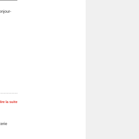
onjour-
lire la suite
erie