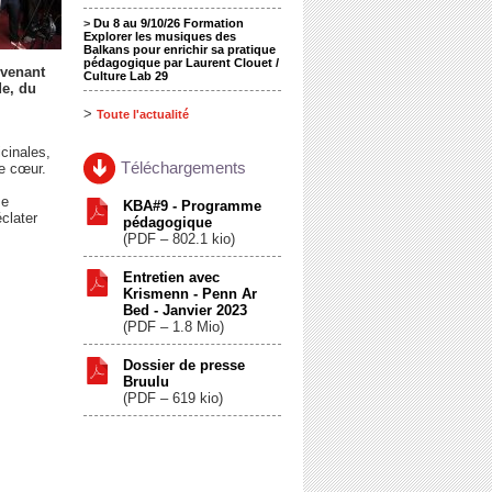
>
Du 8 au 9/10/26 Formation
Explorer les musiques des
Balkans pour enrichir sa pratique
pédagogique par Laurent Clouet /
 venant
Culture Lab 29
de, du
>
Toute l'actualité
icinales,
Téléchargements
le cœur.
me
KBA#9 - Programme
éclater
pédagogique
(
PDF – 802.1 kio
)
Entretien avec
Krismenn - Penn Ar
Bed - Janvier 2023
(
PDF – 1.8 Mio
)
Dossier de presse
Bruulu
(
PDF – 619 kio
)