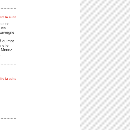
lire la suite
iciens
ques
’Auvergne
ré du mot
nne le
r Menez
.
lire la suite