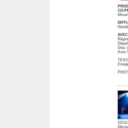
PROD
CO-P
Minui
DIFF
Naïad
AVEC
Régio
Départ
Drac (
Avec l
TEASE
Enreg
PHOT
23/11
Découv