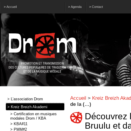
>
Accueil
>
Agenda
>
Contact
Accueil
>
Kreiz Breizh Aka
> L’association Drom
de la (…)
> Kreiz Breizh Akademi
Découvrez 
> Certification en musiques
modales Drom / KBA
Bruulu et d
> KBA#11
> PMM#2