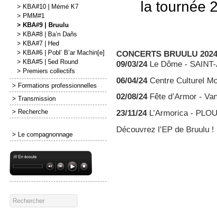
la tournée 
> KBA#10 | Mémé K7
> PMM#1
> KBA#9 | Bruulu
> KBA#8 | Ba’n Dañs
> KBA#7 | Hed
CONCERTS BRUULU 202
> KBA#6 | Pobl’ B’ar Machin[e]
> KBA#5 | 5ed Round
09/03/24
Le Dôme - SAINT
> Premiers collectifs
06/04/24
Centre Culturel 
> Formations professionnelles
02/08/24
Fête d’Armor - Va
> Transmission
> Recherche
23/11/24
L’Armorica - PL
Découvrez l’EP de Bruulu !
> Le compagnonnage