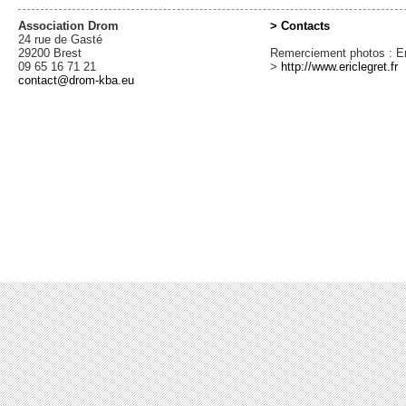
Association Drom
> Contacts
24 rue de Gasté
29200 Brest
Remerciement photos : Er
09 65 16 71 21
>
http://www.ericlegret.fr
contact@drom-kba.eu