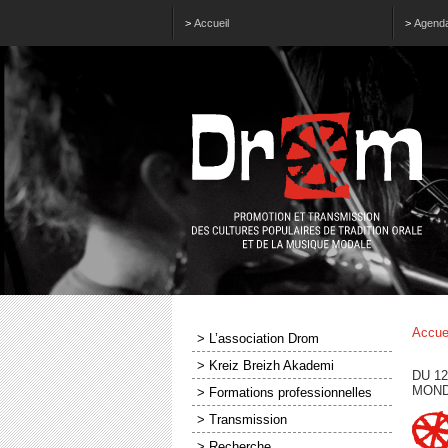
>
Accueil
>
Agend
Accue
> L’association Drom
> Kreiz Breizh Akademi
DU 1
MOND
> Formations professionnelles
> Transmission
> Recherche