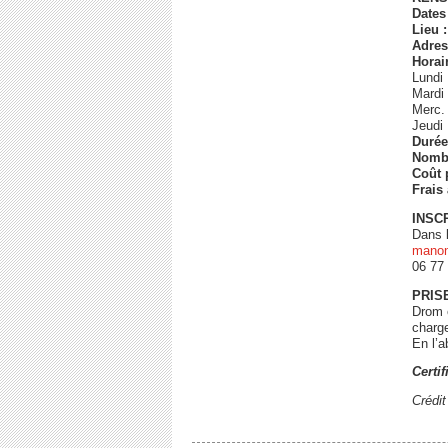
Dates
Lieu :
Adre
Horai
Lundi
Mardi
Merc.
Jeudi
Durée
Nomb
Coût
Frais
INSC
Dans l
manon
06 77
PRIS
Drom é
charg
En l’
Certif
Crédi