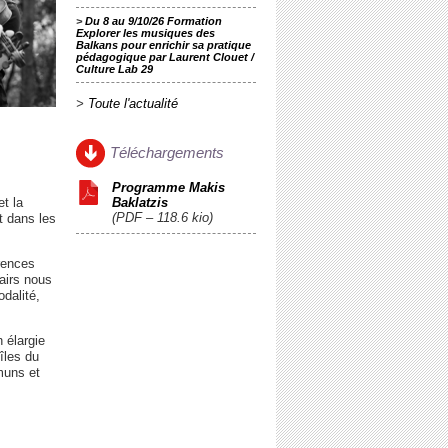
>
Du 8 au 9/10/26 Formation
Explorer les musiques des
Balkans pour enrichir sa pratique
pédagogique par Laurent Clouet /
Culture Lab 29
>
Toute l'actualité
Téléchargements
Programme Makis
Baklatzis
et la
(
PDF – 118.6 kio
)
t dans les
érences
 airs nous
dalité,
 élargie
îles du
muns et