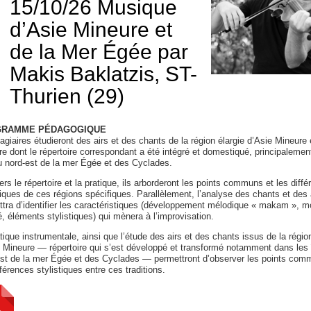
15/10/26 Musique
d’Asie Mineure et
de la Mer Égée par
Makis Baklatzis, ST-
Thurien (29)
RAMME PÉDAGOGIQUE
agiaires étudieront des airs et des chants de la région élargie d’Asie Mineure 
e dont le répertoire correspondant a été intégré et domestiqué, principalemen
u nord-est de la mer Égée et des Cyclades.
ers le répertoire et la pratique, ils arborderont les points communs et les diff
tiques de ces régions spécifiques. Parallèlement, l’analyse des chants et des
tra d’identifier les caractéristiques (développement mélodique « makam », mo
, éléments stylistiques) qui mènera à l’improvisation.
tique instrumentale, ainsi que l’étude des airs et des chants issus de la région
 Mineure — répertoire qui s’est développé et transformé notamment dans les 
est de la mer Égée et des Cyclades — permettront d’observer les points com
fférences stylistiques entre ces traditions.