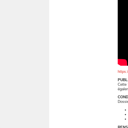
https
PUBL
Cette 
égalem
COND
Dossie
RENS