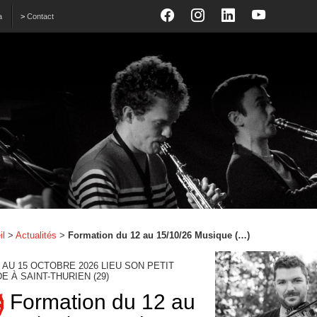
a
>
Contact
il
>
Actualités
>
Formation du 12 au 15/10/26 Musique (…)
2 AU 15 OCTOBRE 2026 LIEU SON PETIT
E À SAINT-THURIEN (29)
Formation du 12 au