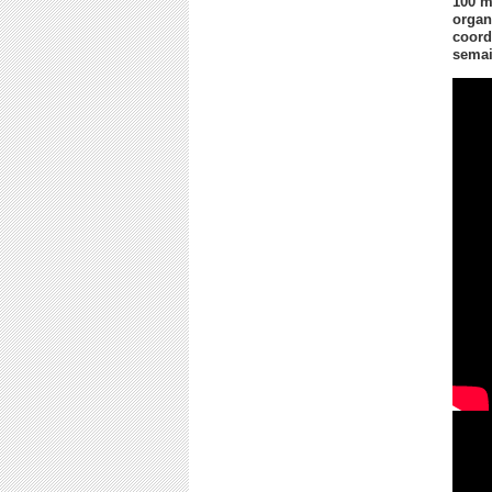
100 m
organ
coord
semai