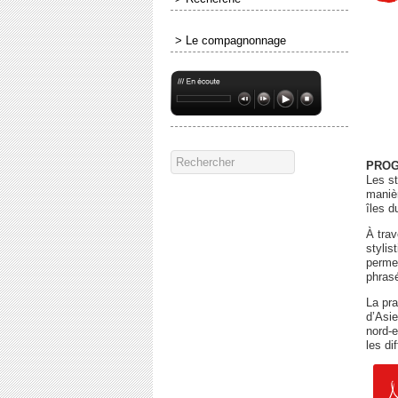
> Le compagnonnage
PROG
Les st
manièr
îles d
À trav
stylis
permet
phrasé
La pra
d’Asie
nord-
les di