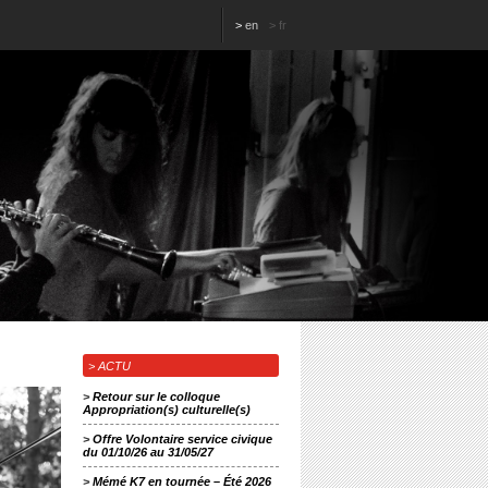
>
en
>
fr
> ACTU
>
Retour sur le colloque
Appropriation(s) culturelle(s)
>
Offre Volontaire service civique
du 01/10/26 au 31/05/27
>
Mémé K7 en tournée – Été 2026