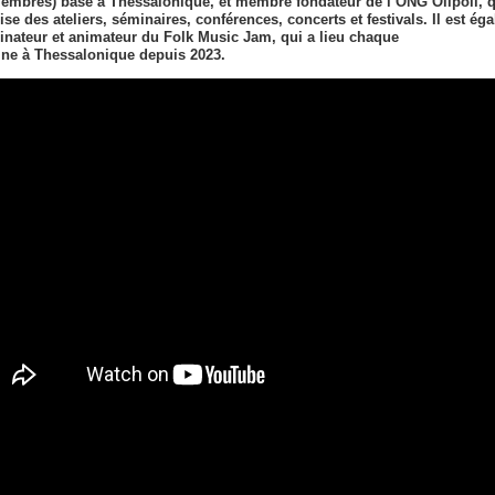
embres) basé à Thessalonique, et membre fondateur de l’ONG Olipoli, q
ise des ateliers, séminaires, conférences, concerts et festivals. Il est ég
inateur et animateur du Folk Music Jam, qui a lieu chaque
ne à Thessalonique depuis 2023.