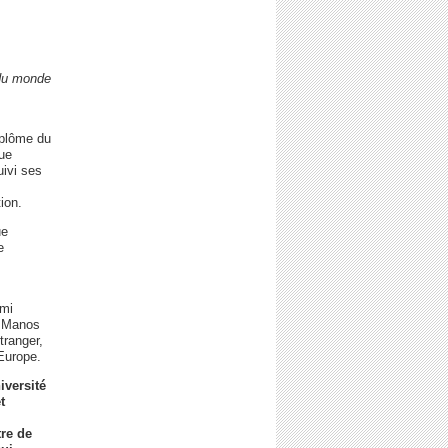
 du monde
iplôme du
que
uivi ses
ion.
ue
e
emi
, Manos
tranger,
Europe.
iversité
t
tre de