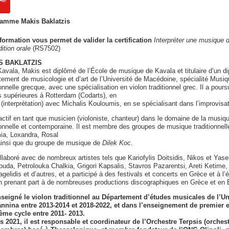
amme Makis Baklatzis
 formation vous permet de valider la certification
Interpréter une musique
dition orale
(RS7502)
S BAKLATZIS
avala, Makis est diplômé de l’École de musique de Kavala et titulaire d’un d
ement de musicologie et d’art de l’Université de Macédoine, spécialité Musi
ionnelle grecque, avec une spécialisation en violon traditionnel grec. Il a pours
 supérieures à Rotterdam (Codarts), en
 (interprétation) avec Michalis Kouloumis, en se spécialisant dans l’improvisat
 actif en tant que musicien (violoniste, chanteur) dans le domaine de la musiq
ionnelle et contemporaine. Il est membre des groupes de musique traditionnell
ia, Loxandra, Rosal
 ainsi que du groupe de musique de
Dilek Koc.
ollaboré avec de nombreux artistes tels que Kariofylis Doitsidis, Nikos et Yas
uda, Petrolouka Chalkia, Grigori Kapsalis, Stavros Pazarentsi, Areti Ketime
gelidis et d’autres, et a participé à des festivals et concerts en Grèce et à l’é
en prenant part à de nombreuses productions discographiques en Grèce et en 
enseigné le violon traditionnel au Département d’études musicales de l’Un
annina entre 2013-2014 et 2018-2022, et dans l’enseignement de premier e
ème cycle entre 2011- 2013.
s 2021, il est responsable et coordinateur de l’Orchestre Terpsis (orches