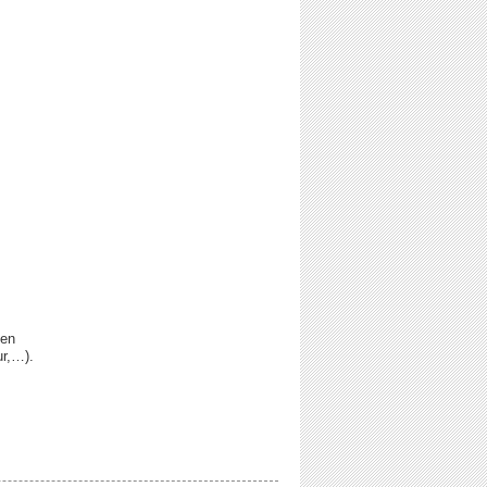
 en
r,…).