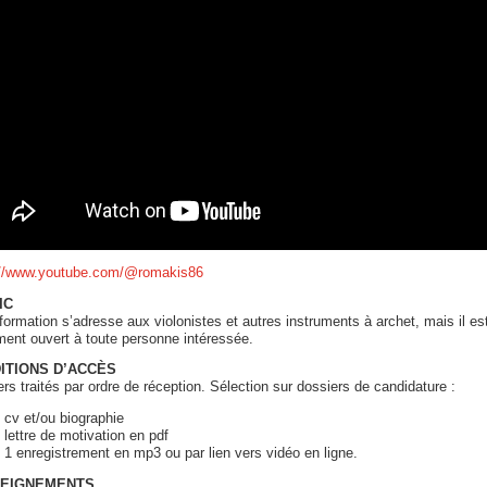
://www.youtube.com/@romakis86
IC
formation s’adresse aux violonistes et autres instruments à archet, mais il es
ent ouvert à toute personne intéressée.
ITIONS D’ACCÈS
rs traités par ordre de réception. Sélection sur dossiers de candidature :
cv et/ou biographie
lettre de motivation en pdf
1 enregistrement en mp3 ou par lien vers vidéo en ligne.
EIGNEMENTS