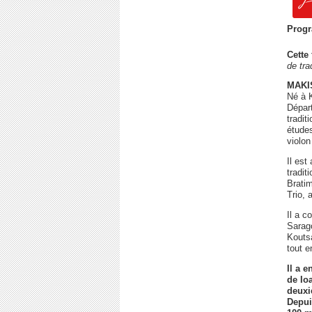
Progr
Cette
de tra
MAKI
Né à K
Départ
tradit
études
violon
Il est
tradit
Bratim
Trio,
Il a c
Sarago
Koutsa
tout 
Il a 
de Io
deuxi
Depui