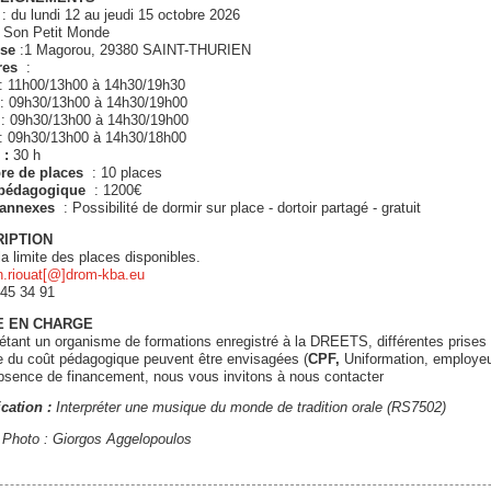
: du lundi 12 au jeudi 15 octobre 2026
Son Petit Monde
sse
:1 Magorou, 29380 SAINT-THURIEN
res
:
 : 11h00/13h00 à 14h30/19h30
 : 09h30/13h00 à 14h30/19h00
 : 09h30/13h00 à 14h30/19h00
 : 09h30/13h00 à 14h30/18h00
 :
30 h
re de places
: 10 places
 pédagogique
: 1200€
 annexes
: Possibilité de dormir sur place - dortoir partagé - gratuit
RIPTION
a limite des places disponibles.
.riouat[@]drom-kba.eu
 45 34 91
E EN CHARGE
tant un organisme de formations enregistré à la DREETS, différentes prises
e du coût pédagogique peuvent être envisagées (
CPF,
Uniformation, employeu
absence de financement, nous vous invitons à nous contacter
ication :
Interpréter une musique du monde de tradition orale (RS7502)
t Photo : Giorgos Aggelopoulos