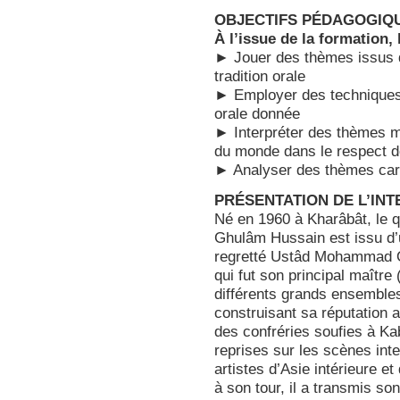
OBJECTIFS PÉDAGOGIQ
À l’issue de la formation,
► Jouer des thèmes issus 
tradition orale
► Employer des techniques i
orale donnée
► Interpréter des thèmes m
du monde dans le respect d
► Analyser des thèmes carac
PRÉSENTATION DE L’IN
Né en 1960 à Kharâbât, le q
Ghulâm Hussain est issu d’un
regretté Ustâd Mohammad O
qui fut son principal maîtr
différents grands ensembles
construisant sa réputation a
des confréries soufies à Ka
reprises sur les scènes in
artistes d’Asie intérieure e
à son tour, il a transmis s