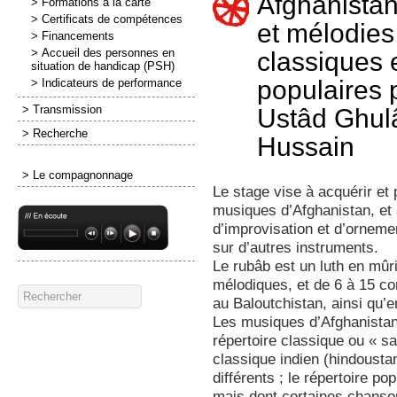
Afghanista
> Formations à la carte
> Certificats de compétences
et mélodies
> Financements
> Accueil des personnes en
classiques 
situation de handicap (PSH)
populaires 
> Indicateurs de performance
> Transmission
Ustâd Ghu
> Recherche
Hussain
> Le compagnonnage
Le stage vise à acquérir et
musiques d’Afghanistan, et
d’improvisation et d’ornemen
sur d’autres instruments.
Le rubâb est un luth en mûr
mélodiques, et de 6 à 15 c
au Baloutchistan, ainsi qu’e
Les musiques d’Afghanistan 
répertoire classique ou « s
classique indien (hindoust
différents ; le répertoire po
mais dont certaines chanso