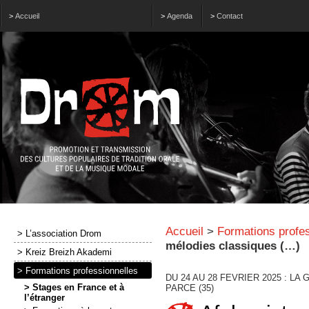
>
Accueil
>
Agenda
>
Contact
Accueil
>
Formations profes
> L’association Drom
mélodies classiques (…)
> Kreiz Breizh Akademi
> Formations professionnelles
DU 24 AU 28 FEVRIER 2025 : LA
> Stages en France et à
PARCE (35)
l’étranger