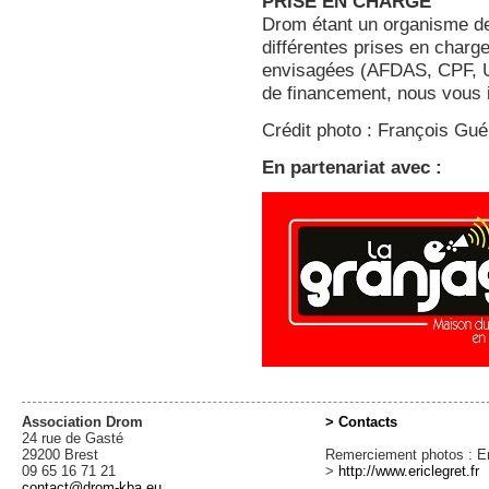
PRISE EN CHARGE
Drom étant un organisme de
différentes prises en charg
envisagées (AFDAS, CPF, U
de financement, nous vous i
Crédit photo : François Gué
En partenariat avec :
Association Drom
> Contacts
24 rue de Gasté
29200 Brest
Remerciement photos : Er
09 65 16 71 21
>
http://www.ericlegret.fr
contact@drom-kba.eu