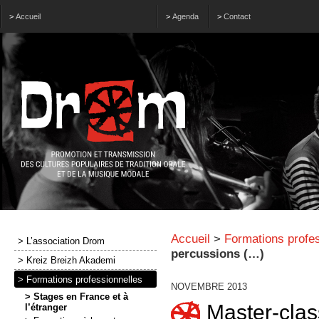
>
Accueil
>
Agenda
>
Contact
Accueil
>
Formations profes
> L’association Drom
percussions (…)
> Kreiz Breizh Akademi
> Formations professionnelles
NOVEMBRE 2013
> Stages en France et à
Master-cla
l’étranger