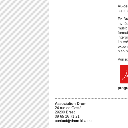
Au-del
sujets
En Bre
invité
musici
format
interp
La cré
expéri
bien p
Voir i
progr
Association Drom
24 rue de Gasté
29200 Brest
09 65 16 71 21
contact@drom-kba.eu