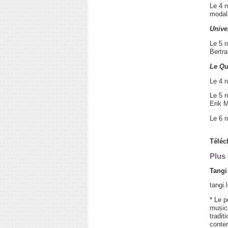
Le 4 n
modal
Unive
Le 5 
Bertra
Le Qu
Le 4 n
Le 5 n
Erik 
Le 6 n
Téléc
Plus 
Tangi
tangi
* Le p
music
tradi
contem