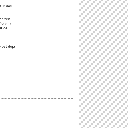
 sur des
 seront
lèves et
et de
s
é est déjà