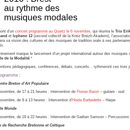
au rythme des
musiques modales
ont d’un
concert programmé au Quartz le 6 novembre
, qui réunira le
Trio Eri
hand
et
Izphenn 12
(second collectif de la Kreiz Breizh Akademi), l’associa
ra sa vision des cultures et des musiques de tradition orale à ses partenaire
is.
vénement marque le lancement d’un projet international autour des musiques 
le de la Modalité
*
entions pédagogiques, conférences, débats, concerts... rythmeront ces trois 
rogramme :
ntre Breton d’Art Populaire
ovembre, de 17 à 21 heures : Intervention de
Florian Baron
– guitare - oud
ovembre, de 9 à 13 heures : Intervention d’
Hoela Barbedette
– Harpe
 le Monde
novembre, de 19 à 22 heures : Intervention de Gaétan Samson – Percussions
e de Recherche Bretonne et Celtique