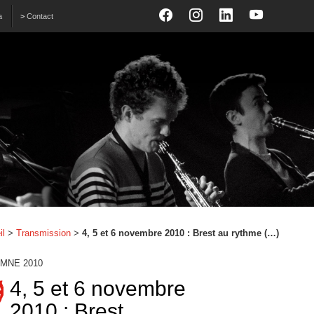
a
>
Contact
il
>
Transmission
>
4, 5 et 6 novembre 2010 : Brest au rythme (…)
MNE 2010
4, 5 et 6 novembre
2010 : Brest