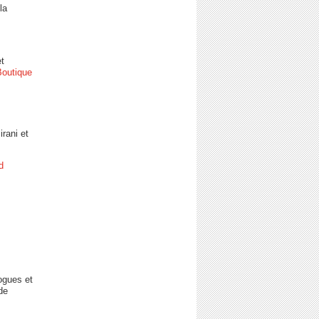
la
t
outique
rani et
d
ogues et
de