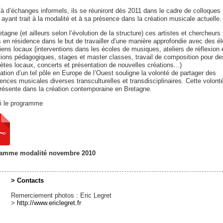
à d’échanges informels, ils se réuniront dès 2011 dans le cadre de colloques
 ayant trait à la modalité et à sa présence dans la création musicale actuelle.
tagne (et ailleurs selon l’évolution de la structure) ces artistes et chercheurs
s en résidence dans le but de travailler d’une manière approfondie avec des é
ens locaux (interventions dans les écoles de musiques, ateliers de réflexion 
ions pédagogiques, stages et master classes, travail de composition pour de
rètes locaux, concerts et présentation de nouvelles créations...)
ation d’un tel pôle en Europe de l’Ouest souligne la volonté de partager des
ences musicales diverses transculturelles et transdisciplinaires. Cette volont
résente dans la création contemporaine en Bretagne.
ci le programme
amme modalité novembre 2010
> Contacts
Remerciement photos : Eric Legret
>
http://www.ericlegret.fr