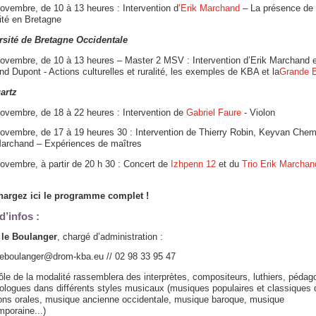
ovembre, de 10 à 13 heures : Intervention d
’Erik Marchand
– La présence de 
ité en Bretagne
rsité de Bretagne Occidentale
novembre, de 10 à 13 heures – Master 2 MSV : Intervention d’Erik Marchand e
nd Dupont - Actions culturelles et ruralité, les exemples de KBA et la
Grande B
artz
ovembre, de 18 à 22 heures : Intervention de
Gabriel Faure
- Violon
ovembre, de 17 à 19 heures 30 : Intervention de Thierry Robin, Keyvan Chemi
Marchand – Expériences de maîtres
ovembre, à partir de 20 h 30 : Concert de
Izhpenn 12
et du
Trio Erik Marchan
hargez ici le programme complet !
d’infos :
 le Boulanger
, chargé d’administration :
.leboulanger@drom-kba.eu // 02 98 33 95 47
ôle de la modalité rassemblera des interprètes, compositeurs, luthiers, pédag
ologues dans différents styles musicaux (musiques populaires et classiques 
tions orales, musique ancienne occidentale, musique baroque, musique
poraine...)