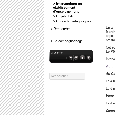
> Interventions en
établissement
d’enseignement
> Projets EAC
> Concerts pédagogiques
En am
> Recherche
Marc
expose
bresto
> Le compagnonnage
Cet é
Le Pô
Interv
Au p
Au Ce
Le 4 n
Le 6 n
Vivre
Le 4 
Centr