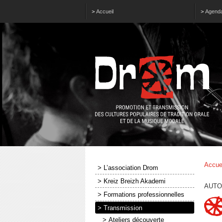
>
Accueil
>
Agend
Accue
> L’association Drom
> Kreiz Breizh Akademi
AUTO
> Formations professionnelles
> Transmission
> Ateliers découverte