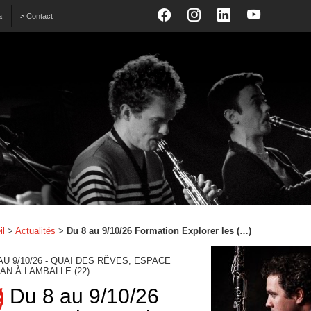
a
>
Contact
il
>
Actualités
>
Du 8 au 9/10/26 Formation Explorer les (…)
AU 9/10/26 - QUAI DES RÊVES, ESPACE
AN À LAMBALLE (22)
Du 8 au 9/10/26