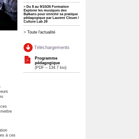
>
Du 8 au 9/10/26 Formation
Explorer les musiques des
Balkans pour enrichir sa pratique
pédagogique par Laurent Clouet /
Culture Lab 29
>
Toute l'actualité
Téléchargements
Programme
pédagogique
(
PDF – 134.7 kio
)
s
leurs
eu
ices
smettre
tion
res à ces