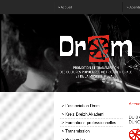
>
Accueil
>
Agend
Accue
> L’association Drom
> Kreiz Breizh Akademi
DU 8 
DUNC
> Formations professionnelles
> Transmission
> Recherche