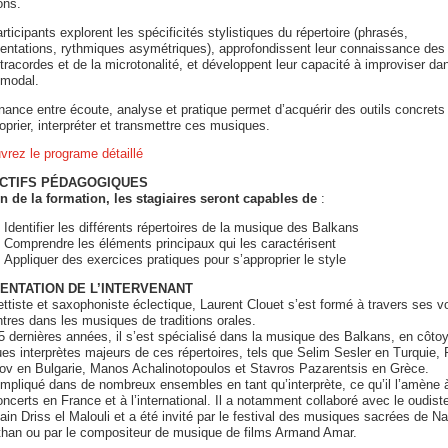
ions.
rticipants explorent les spécificités stylistiques du répertoire (phrasés,
entations, rythmiques asymétriques), approfondissent leur connaissance de
tracordes et de la microtonalité, et développent leur capacité à improviser da
 modal.
rnance entre écoute, analyse et pratique permet d’acquérir des outils concrets
oprier, interpréter et transmettre ces musiques.
rez le programe détaillé
CTIFS PÉDAGOGIQUES
in de la formation, les stagiaires seront capables de
:
Identifier les différents répertoires de la musique des Balkans
Comprendre les éléments principaux qui les caractérisent
Appliquer des exercices pratiques pour s’approprier le style
ENTATION DE L’INTERVENANT
ettiste et saxophoniste éclectique, Laurent Clouet s’est formé à travers ses 
tres dans les musiques de traditions orales.
 dernières années, il s’est spécialisé dans la musique des Balkans, en côto
es interprètes majeurs de ces répertoires, tels que Selim Sesler en Turquie, 
kov en Bulgarie, Manos Achalinotopoulos et Stavros Pazarentsis en Grèce.
 impliqué dans de nombreux ensembles en tant qu’interprète, ce qu’il l’amène à
ncerts en France et à l’international. Il a notamment collaboré avec le oudist
in Driss el Malouli et a été invité par le festival des musiques sacrées de N
than ou par le compositeur de musique de films Armand Amar.