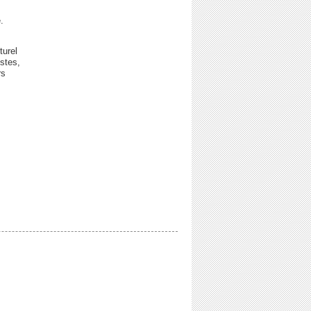
.
turel
istes,
rs