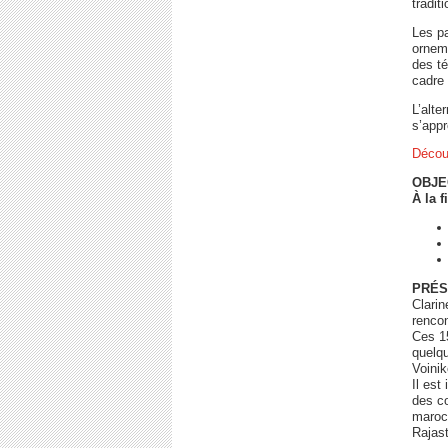
tradit
Les pa
ornem
des té
cadre
L’alte
s’appr
Découv
OBJE
À la f
PRÉS
Clarin
rencon
Ces 15
quelqu
Voini
Il est
des co
maroca
Rajas