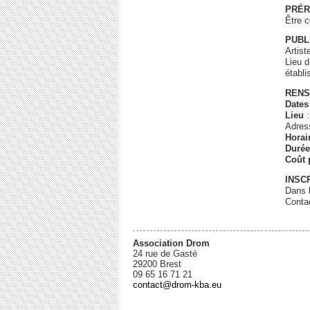
PRÉR
Être c
PUBL
Artist
Lieu d
établi
RENS
Dates
Lieu
:
Adres
Horai
Durée
Coût 
INSC
Dans l
Contac
Association Drom
24 rue de Gasté
29200 Brest
09 65 16 71 21
contact@drom-kba.eu