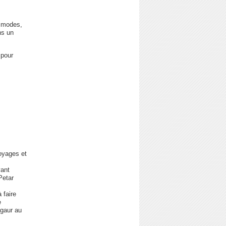
s modes,
ns un
 pour
voyages et
yant
Petar
 faire
e
agaur au