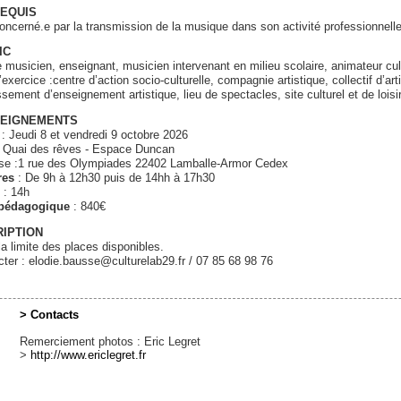
EQUIS
oncerné.e par la transmission de la musique dans son activité professionnelle
IC
e musicien, enseignant, musicien intervenant en milieu scolaire, animateur cul
’exercice :centre d’action socio-culturelle, compagnie artistique, collectif d’art
ssement d’enseignement artistique, lieu de spectacles, site culturel et de loisi
EIGNEMENTS
: Jeudi 8 et vendredi 9 octobre 2026
 Quai des rêves - Espace Duncan
se :1 rue des Olympiades 22402 Lamballe-Armor Cedex
res
: De 9h à 12h30 puis de 14hh à 17h30
: 14h
pédagogique
: 840€
RIPTION
a limite des places disponibles.
ter : elodie.bausse@culturelab29.fr / 07 85 68 98 76
> Contacts
Remerciement photos : Eric Legret
>
http://www.ericlegret.fr