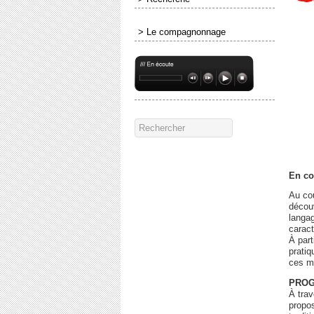
> Le compagnonnage
En co
Au cou
découv
langa
caract
À part
pratiq
ces m
PROG
À trav
propo