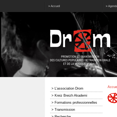
>
Accueil
>
Agend
Accue
> L’association Drom
> Kreiz Breizh Akademi
> Formations professionnelles
> Transmission
> Recherche