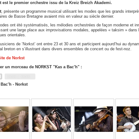
t est le premier orchestre issu de la Kreiz Breizh Akademi.
t
, présente un programme musical utilisant les modes que les grands interprè
ires de Basse Bretagne avaient mis en valeur au siècle dernier.
odes ont été systématisés, les mélodies orchestrées de façon moderne et in
ssant une large place aux improvisations modales, appelées « taksim » dans 
es orientales.
siciens de ‘Norkst’ ont entre 23 et 30 ans et participent aujourd’hui au dyn
l breton en s’illustrant dans divers ensembles de concert ou de fest-noz.
ite de Norkst
er un morceau de NORKST "Kas a Bac’h" :
Current
Total
00:00
00:00
time
duration
 Bac’h - Norkst