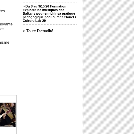
>
Du 8 au 9/10/26 Formation
Explorer les musiques des
tes
Balkans pour enrichir sa pratique
pédagogique par Laurent Clouet /
Culture Lab 29
novante
les
>
Toute l'actualité
amisme