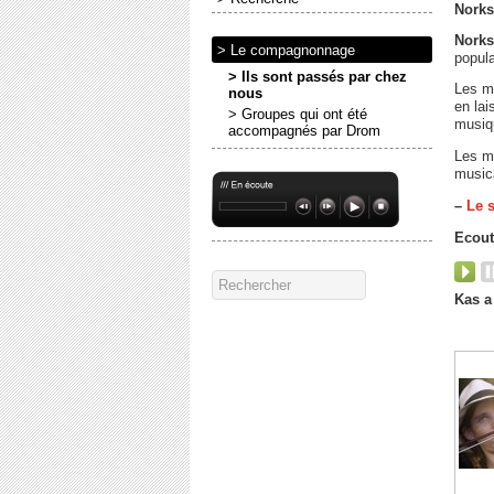
Norks
Norks
> Le compagnonnage
popula
> Ils sont passés par chez
Les m
nous
en lai
> Groupes qui ont été
musiqu
accompagnés par Drom
Les mu
musica
–
Le s
Ecout
Audio
Player
Kas a