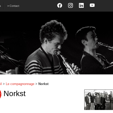
a
>
Contact
il
>
Le compagnonnage
>
Norkst
Norkst