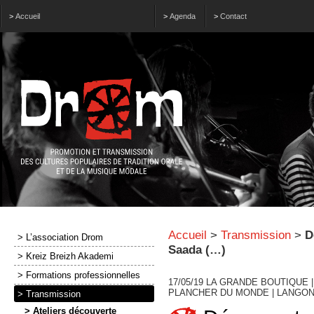
>
Accueil
>
Agenda
>
Contact
Accueil
>
Transmission
>
D
> L’association Drom
Saada (…)
> Kreiz Breizh Akademi
> Formations professionnelles
17/05/19 LA GRANDE BOUTIQUE |
PLANCHER DU MONDE | LANGONN
> Transmission
> Ateliers découverte