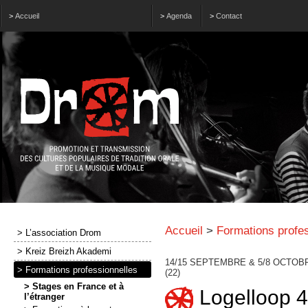
>
Accueil
>
Agenda
>
Contact
Accueil
>
Formations profes
> L’association Drom
> Kreiz Breizh Akademi
14/15 SEPTEMBRE & 5/8 OCTO
> Formations professionnelles
(22)
> Stages en France et à
Logelloop 4
l’étranger