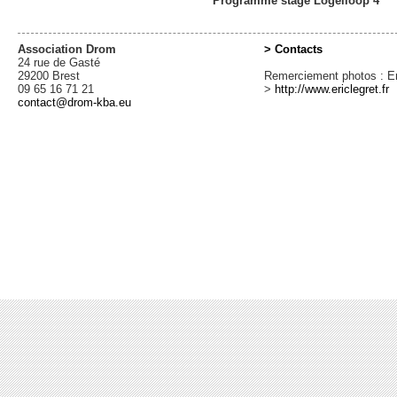
Programme stage Logelloop 4
Association Drom
> Contacts
24 rue de Gasté
29200 Brest
Remerciement photos : Er
09 65 16 71 21
>
http://www.ericlegret.fr
contact@drom-kba.eu