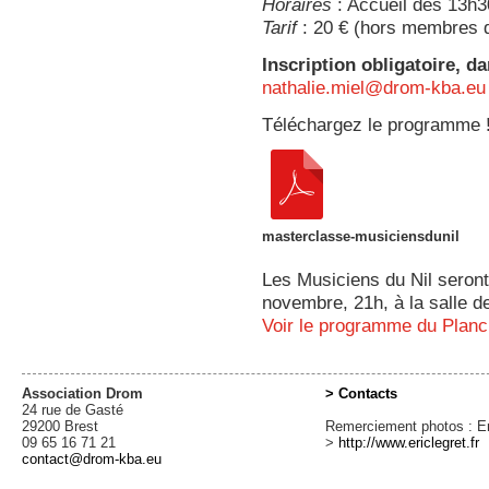
Horaires
: Accueil dès 13h3
Tarif
: 20 € (hors membres d
Inscription obligatoire, d
nathalie.miel@drom-kba.eu
Téléchargez le programme 
masterclasse-musiciensdunil
Les Musiciens du Nil seron
novembre, 21h, à la salle de
Voir le programme du Planc
Association Drom
> Contacts
24 rue de Gasté
29200 Brest
Remerciement photos : Er
09 65 16 71 21
>
http://www.ericlegret.fr
contact@drom-kba.eu