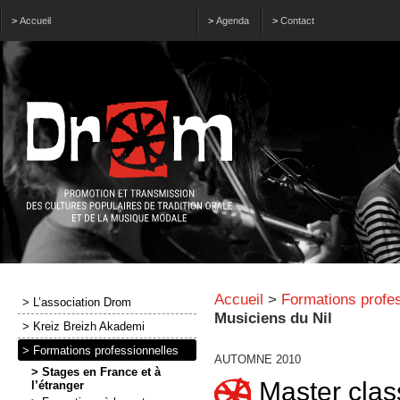
>
Accueil
>
Agenda
>
Contact
Accueil
>
Formations profes
> L’association Drom
Musiciens du Nil
> Kreiz Breizh Akademi
> Formations professionnelles
AUTOMNE 2010
> Stages en France et à
Master clas
l’étranger