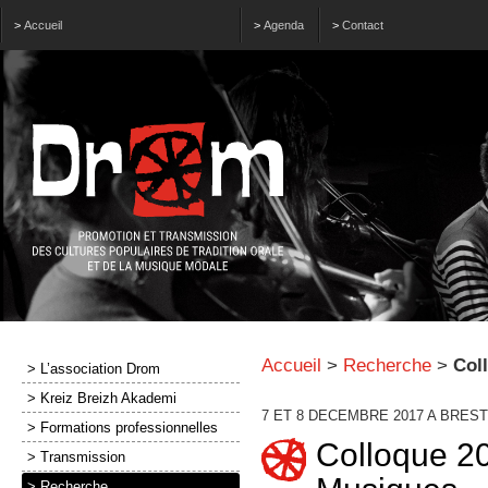
>
Accueil
>
Agenda
>
Contact
Accueil
>
Recherche
>
Col
> L’association Drom
> Kreiz Breizh Akademi
7 ET 8 DECEMBRE 2017 A BREST
> Formations professionnelles
Colloque 20
> Transmission
> Recherche