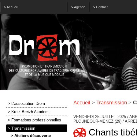
>
Accueil
>
Agenda
>
Contact
Accueil
>
Transmission
>
C
> L’association Drom
> Kreiz Breizh Akademi
VENDREDI 25 JUILLET 2025 / A
> Formations professionnelles
PLOUNÉOUR-MÉNEZ (29) / ARRÉ
> Transmission
Chants tibé
> Ateliers découverte