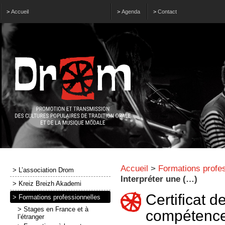
>
Accueil
>
Agenda
>
Contact
Accueil
>
Formations profes
> L’association Drom
Interpréter une (…)
> Kreiz Breizh Akademi
Certificat d
> Formations professionnelles
> Stages en France et à
compétenc
l’étranger